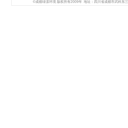
©成都绿漾环境 版权所有2009年 地址：四川省成都市武科东三路9号