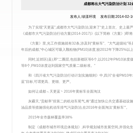
成都将出大气污染防治计划 3
发布人:绿漾环境 发布日期:2014-02-10 
为了实现“天更蓝”,成都市大气污染防治,迎来了“史上首次、史上最严
《成都市大气污染防治行动方案(2014-2017)》(以下简称《方案》)即
《方案》里,光工作措施就有32条,涉及到“黄标车”、“大气超级站”等
年后的成都,“中心城区可吸入颗粒物(PM10)浓度,较2012年下降25%以上,
同时,近郊区(县),即“二圈层,包括新都区等6个,以2012年PM10浓度值
等8个,PM10浓度达到国家空气质量二级标准。”
和《四川省大气污染防治行动计划实施细则》中,四川“全省PM10年均浓
蓝”目标,可谓更高、更细、更严。
如何让成都﹃天更蓝﹄2016年黄标车全面淘汰
灰霾天,“贡献率”排第二的机动车尾气,将“通过加快公共交通基础设施
油品质等措施强化机动车排气污染防治,在2016年全面淘汰‘黄标车’”。
2015年全市森林覆盖率38%
制定《成都市城市环境总体规划》,科学规划城市发展空间,并强化生态绿