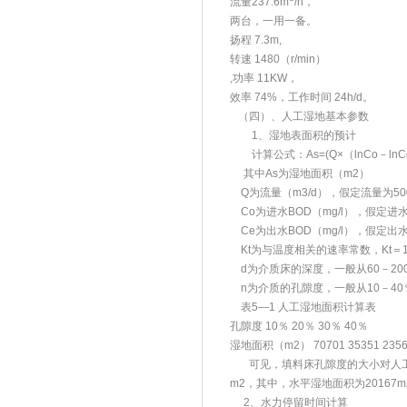
流量237.6m
/h，
两台，一用一备。
扬程 7.3m,
转速 1480（r/min）
,功率 11KW，
效率 74%，工作时间 24h/d。
（四）、人工湿地基本参数
1、湿地表面积的预计
计算公式：As=(Q×（lnCo－lnCe）)
其中As为湿地面积（m2）
Q为流量（m3/d），假定流量为5000
Co为进水BOD（mg/l），假定进水B
Ce为出水BOD（mg/l），假定出水B
Kt为与温度相关的速率常数，Kt＝1.01
d为介质床的深度，一般从60－200c
n为介质的孔隙度，一般从10－40
表5—1 人工湿地面积计算表
孔隙度 10％ 20％ 30％ 40％
湿地面积（m2） 70701 35351 2356
可见，填料床孔隙度的大小对人工湿
m2，其中，水平湿地面积为20167m
2、水力停留时间计算