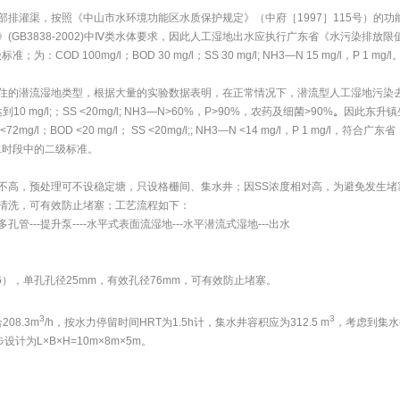
排灌渠，按照《中山市水环境功能区水质保护规定》（中府［1997］115号）的功
GB3838-2002)中Ⅳ类水体要求，因此人工湿地出水应执行广东省《水污染排放限
为：COD 100mg/l；BOD 30 mg/l；SS 30 mg/l; NH3—N 15 mg/l，P 1 mg/l
住的潜流湿地类型，根据大量的实验数据表明，在正常情况下，潜流型人工湿地污染
到10 mg/l;；SS <20mg/l; NH3—N>60%，P>90%，农药及细菌>90%
。
因此东升镇
；BOD <20 mg/l； SS <20mg/l;; NH3—N <14 mg/l，P 1 mg/l，符合广东
中第二时段中的二级标准。
不高，预处理可不设稳定塘，只设格栅间、集水井；因SS浓度相对高，为避免发生堵
清洗，可有效防止堵塞；工艺流程如下：
---多孔管---提升泵----水平式表面流湿地---水平潜流式湿地---出水
76），单孔孔径25mm，有效孔径76mm，可有效防止堵塞。
3
3
208.3m
/h，按水力停留时间HRT为1.5h计，集水井容积应为312.5 m
，考虑到集水
计为L×B×H=10m×8m×5m。