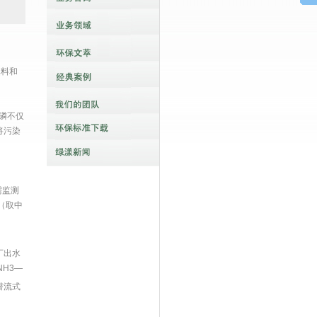
填料和
磷不仅
将污染
需监测
/l（取中
厂出水
NH3—
潜流式