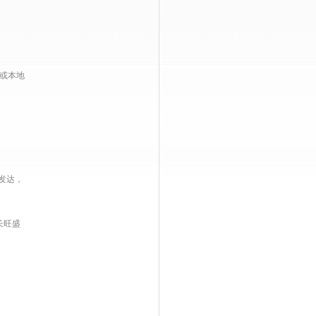
或本地
发达，
长旺盛