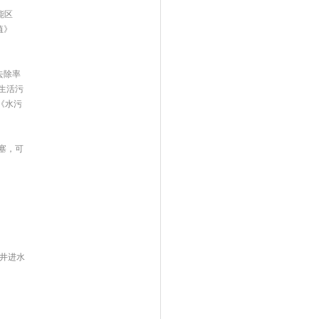
能区
值》
。
去除率
生活污
省《水污
塞，可
井进水