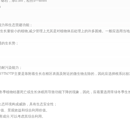
 砾石，厚0.5m，粒径5—8mm
m
能力和生态营建功能；
长量较小的植物,减少管理上尤其是对植物体后处理上的许多困难。一般应选用当地
盛的生长势；
的耐污染能力；
?TN?TP主要是靠附着生长在根区表面及附近的微生物去除的，因此应选择根系比较
季植物枯萎死亡或生长休眠而导致功能下降的现象，因此，应着重选用常绿冬季生
生态环境构成威胁，具有生态安全性；
值、景观效益和综合利用价值。
成分,可以考虑其综合利用。