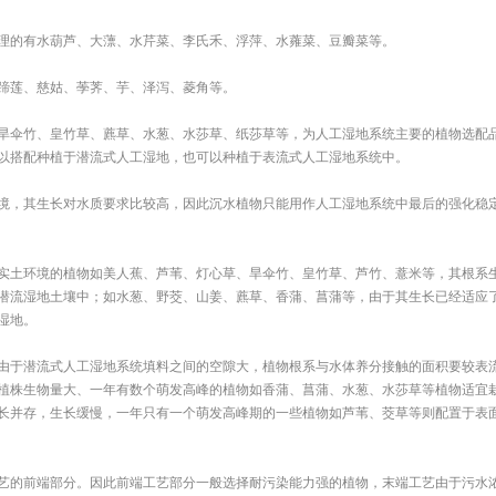
理的有水葫芦、大薸、水芹菜、李氏禾、浮萍、水蕹菜、豆瓣菜等。
蹄莲、慈姑、荸荠、芋、泽泻、菱角等。
旱伞竹、皇竹草、藨草、水葱、水莎草、纸莎草等，为人工湿地系统主要的植物选配
以搭配种植于潜流式人工湿地，也可以种植于表流式人工湿地系统中。
境，其生长对水质要求比较高，因此沉水植物只能用作人工湿地系统中最后的强化稳
实土环境的植物如美人蕉、芦苇、灯心草、旱伞竹、皇竹草、芦竹、薏米等，其根系
潜流湿地土壤中；如水葱、野茭、山姜、藨草、香蒲、菖蒲等，由于其生长已经适应
湿地。
由于潜流式人工湿地系统填料之间的空隙大，植物根系与水体养分接触的面积要较表
植株生物量大、一年有数个萌发高峰的植物如香蒲、菖蒲、水葱、水莎草等植物适宜
长并存，生长缓慢，一年只有一个萌发高峰期的一些植物如芦苇、茭草等则配置于表
艺的前端部分。因此前端工艺部分一般选择耐污染能力强的植物，末端工艺由于污水