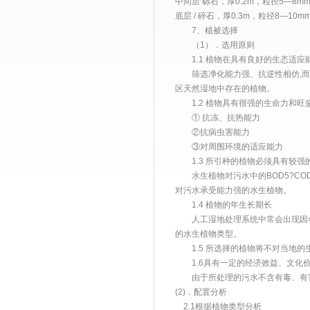
中间层 砾石，厚0.2m，粒径5—8mm
底层 / 碎石，厚0.3m，粒径8—10m
7、植被选择
（1）．选用原则
1.1 植物在具有良好的生态适应
筛选净化能力强、抗逆性相仿,而生
区天然湿地中存在的植物。
1.2 植物具有很强的生命力和旺
① 抗冻、抗热能力
②抗病虫害能力
③对周围环境的适应能力
1.3 所引种的植物必须具有较强
水生植物对污水中的BOD5?COD
对污水承受能力强的水生植物。
1.4 植物的年生长期长
人工湿地处理系统中常会出现因冬
的水生植物类型。
1.5 所选择的植物将不对当地的
1.6具有一定的经济效益、文化价
由于所处理的污水不含有毒、有害
(2)．配置分析
2.1根据植物类型分析