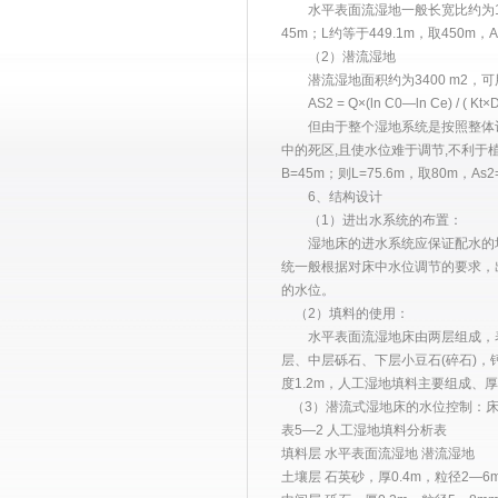
水平表面流湿地一般长宽比约为10：1，而
45m；L约等于449.1m，取450m，As
（2）潜流湿地
潜流湿地面积约为3400 m2，
AS2 = Q×(ln C0—ln Ce) / ( Kt×D
但由于整个湿地系统是按照整体计算
中的死区,且使水位难于调节,不利于
B=45m；则L=75.6m，取80m，As2=
6、结构设计
（1）进出水系统的布置：
湿地床的进水系统应保证配水的均匀
统一般根据对床中水位调节的要求，
的水位。
（2）填料的使用：
水平表面流湿地床由两层组成，表层土
层、中层砾石、下层小豆石(碎石)，钙含
度1.2m，人工湿地填料主要组成、
（3）潜流式湿地床的水位控制：床
表5—2 人工湿地填料分析表
填料层 水平表面流湿地 潜流湿地
土壤层 石英砂，厚0.4m，粒径2—6m