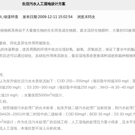
生活污水人工湿地设计方案
:绿漾环境 发布日期:2009-12-11 15:02:54 浏览:835次
和植物根系将由于大量微生物的生长而形成生物膜。废水流经生物膜时，大量的SS被
吸收、同化及异化作用而被除去。
氧的传递释放，使其周围的环境中依次出现好氧、缺氧、厌氧状态，保证了废水中的氮
而且还可以通过硝化、反硝化作用将其除去，最后湿地系统更换填料或收割栽种植物
程。
升镇生活污水水质状况如下：COD 250—350mg/l（项目取中间值300 mg/l，
值200 mg/l）；SS 200--300 mg/l（项目取中间值250 mg/l）; NH3—N 30--40 mg
3
最大值10 mg/l）；水量按照5000m
/d设计。
工程。
，按照城镇污水处理厂的出水标准，如东升镇二级污水处理厂达标排放，则污水处理
-2001)中第二时段中的二级标准：COD 60mg/l；BOD 30 mg/l；SS 30 mg/l; 
3
m
/d设计；作为生活污水处理厂的后续工程，人工湿地的处理压力要小得多，且水平
流人工湿地，本项目暂不深入分析此项。