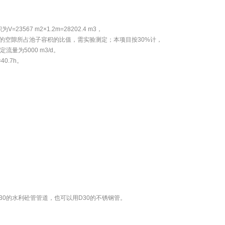
=23567 m2×1.2m=28202.4 m3，
中填料的空隙所占池子容积的比值，需实验测定；本项目按30%计，
定流量为5000 m3/d。
0.7h。
D30的水利砼管管道，也可以用D30的不锈钢管。