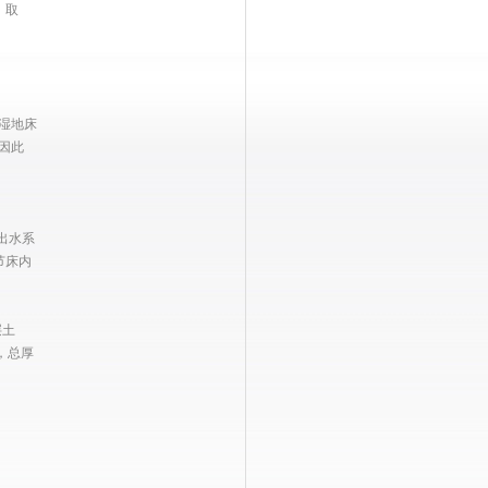
，取
湿地床
因此
出水系
节床内
层土
m，总厚