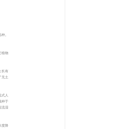
品种。
定植物
生长有
了无土
流式人
栽种于
面流湿
浓度降