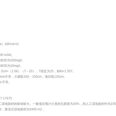
/(Kt×d×n)
 m3/d。
OD为200mg/l。
OD为20mg/l。
4×（1.06）（T－20），T假定为25，则Kt=1.357。
m不等，大都取100－150cm，项目取120cm。
％不等。
7 17675
地面积的影响较大。一般项目预计介质的孔隙度为30%，则人工湿地面积约为235
2，垂流式湿地面积为3400 m2，