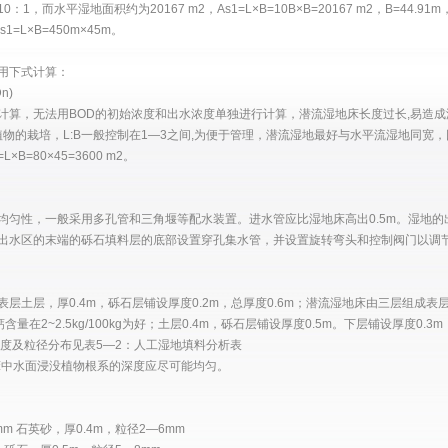
水平湿地面积约为20167 m2，As1=L×B=10B×B=20167 m2，B=44.91m
1=L×B=450m×45m。
可用下式计算：
n)
，无法用BOD的初始浓度和出水浓度单独进行计算，潜流湿地床长度过长,易造成
植物的栽培，L:B一般控制在1—3之间,为便于管理，潜流湿地最好与水平流湿地同宽，
L×B=80×45=3600 m2。
性，一般采用多孔管和三角堰等配水装置。进水管应比湿地床高出0.5m。湿地的
出水区的末端的砾石填料层的底部设置穿孔集水管，并设置旋转弯头和控制阀门以调
层，厚0.4m，砾石层铺设厚度0.2m，总厚度0.6m；潜流湿地床由三层组成表
量在2~2.5kg/100kg为好；土层0.4m，砾石层铺设厚度0.5m。下层铺设厚度0.3
厚度及粒径分布见表5—2：人工湿地填料分析表
中水面浸没植物根系的深度应尽可能均匀。
m 石英砂，厚0.4m，粒径2—6mm