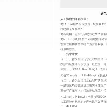
发布人
人工湿地的净化机理：
对SS：湿地系统成熟后，填料表面
植物根系阻挡截留。
对有机物：有机污染物通过生物膜的
对N、P：湿地系统中因植物根系对
能通过植物和微生物作为营养吸收，
物最终除去。
一、污水水质
（一）、作为生活污水处理的主体工
按照城镇生活污水水质一般范围，可认为东
核实）；BOD 150--250 mg/l（取中间
间值35 mg/l），P 8--10mg/l（取
（二）、作为生活污水处理厂的后续
一般镇区均需要建设二级污水处理厂
应执行广东省《水污染排放限值》(DB4426-
N 15mg/l，P 1mg/l；水量按照5000
人工湿地对氨氮的处理效果不如垂直
二、出水要求