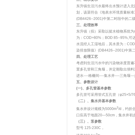
东升镇生活污水最终出水预计进入北部
划，该渠符合《地表水环境质量标准》(
(DB4426--2001)中第二时段中的二级标准；
三、处理效率
东升镇（拟）采取以挺水植物系统为
为：COD>80%；BOD 85--95%,可达
水流经人工湿地后，其水质为：COD<72mg/l
染排放限值》(DB4426--2001)
四、处理工艺
考虑到生活污水中的污染物浓度普遍
置多孔管和三角堰，并定期取出填料
进水----格栅间----集水井----三角堰
五、参数设计
(
一
)
、多孔管基本参数
多孔管可采用管式五孔管（φ25×5/
（二）、集水井基本参数
3
集水井设计规模为5000m
/d，约折合
口应高于地面20—50cm，集水井初步设
（三）、泵参数
型号 125-230C，
3