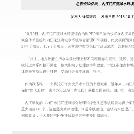
总投资62亿元，内江沱江流域水环境
发布人:绿漾环境 发布日期:2018-10-17 
10月9日，内江沱江流域水环境综合治理PPP项目签约仪式在内江举
联合体单位签约内江沱江流域水环境综合治理PPP项目。此次项目预算
27个子项目、139个分项目，运营维护类型包括市政设施类、园林绿
“以往，地方政府在污水垃圾处理上都不同程度存在投资、建设、运
收转运体系衔接不紧密，极大影响了处理效率和效益。”内江市住房和
江选择将项目进行打包，交由社会资本建设、管理。
作为我省唯一一个将沱江作为饮用水水源的市级城市，近年来，内江
保护“世代工程”，去年沱江流域（内江段）获批全国首批、四川唯一流
内江编制的《内江市沱江流域综合治理和绿色生态系统建设与保护项目规划（
重大项目441个，涵盖黑臭水体治理、河道岸线整治、城镇污水处理厂
积极意义，当天签约的PPP项目就是其中重要组成部分。