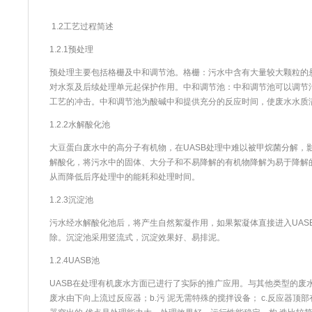
1.2工艺过程简述
1.2.1预处理
预处理主要包括格栅及中和调节池。格栅：污水中含有大量较大颗粒的
对水
泵
及后续处理单元起保护作用。中和调节池：中和调节池可以调节
工艺的冲击。中和调节池为酸碱中和提供充分的反应时间，使
废水
水质
1.2.2水解酸化池
大豆蛋白
废水
中的高分子有机物，在UASB处理中难以被甲烷菌分解，
解酸化，将污水中的固体、大分子和不易降解的有机物降解为易于降解
从而降低后序处理中的能耗和处理时间。
1.2.3沉淀池
污水经水解酸化池后，将产生自然絮凝作用，如果絮凝体直接进入UAS
除。沉淀池采用竖流式，沉淀效果好、易排泥。
1.2.4UASB池
UASB在处理有机
废水
方面已进行了实际的推广应用。与其他类型的
废
废水
由下向上流过反应器；b.污 泥无需特殊的搅拌设备； c.反应器顶