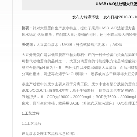
UASB+A/O法处理大豆
发布人:绿漾环境 发布日期:2010-01-10 
摘要：
针对大豆蛋白生产
废水
特点，提出了采用UASB+A/O法治理
废水
稳定 达标排放，在削减大量污染物的同时，还可创造出极大的经
关键词：
大豆蛋白
废水
；UASB（升流式厌氧污泥床）；A/O法
大豆分离蛋白是以低温脱溶豆粕为原料生产的一种全价蛋白类食品添加
可替代动物蛋白的品种之一。大豆分离蛋白的传统提取方法是碱提酸沉法
整混合物的pH 值为7～9，充分搅拌以浸提出碱溶大豆蛋白，而后用稀盐酸
分离出
废水
，沉淀再次溶于NaOH溶液中，喷雾或冷冻干燥即得大豆分
该生产过程中的
废水
主要来源于分离工段。
废水
中含有部分残留的蛋白
BOD5/CODCr比值在0.4左右，易于生物降解， 这类
废水
含有足够的N
PH值为5～ 8；COD为19000～20000mg/L；BOD为7600～ 800
废水
，且可生化性强，故采用UASB（升流式厌氧污泥床）+A/O处理工
1.工艺过程
1.1工艺流程
详见
废水
处理工艺流程示意如图1：