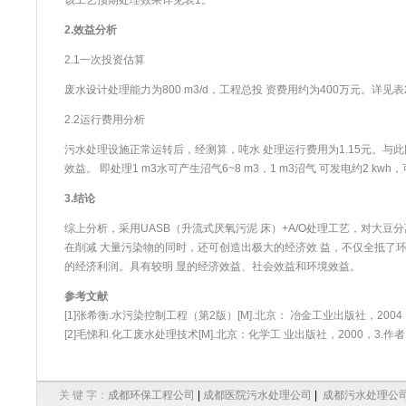
该工艺预期处理效果详见表1。
2.效益分析
2.1一次投资估算
废水
设计处理能力为800 m3/d，工程总投 资费用约为400万元。详见表
2.2运行费用分析
污水处理设施正常运转后，经测算，吨水 处理运行费用为1.15元。与
效益。 即处理1 m3水可产生沼气6~8 m3，1 m3沼气 可发电约2 k
3.结论
综上分析，采用UASB（升流式厌氧污泥 床）+A/O处理工艺，对大豆
在削减 大量污染物的同时，还可创造出极大的经济效 益，不仅全抵了
的经济利润。具有较明 显的经济效益、社会效益和环境效益。
参考文献
[1]张希衡.水污染控制工程（第2版）[M].北京： 冶金工业出版社，2004，
[2]毛悌和.化工
废水
处理技术[M].北京：化学工 业出版社，2000，3.作
关 键 字：
成都环保工程公司
|
成都医院污水处理公司
|
成都污水处理公