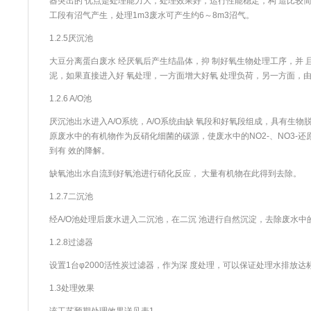
器突出的 优点是处理能力大，处理效果好，运行性能稳定，构 造比较简
工段有沼气产生，处理1m3
废水
可产生约6～8m3沼气。
1.2.5厌沉池
大豆分离蛋白
废水
经厌氧后产生结晶体，抑 制好氧生物处理工序，并 
泥，如果直接进入好 氧处理，一方面增大好氧 处理负荷，另一方面，由
1.2.6 A/O池
厌沉池出水进入A/O系统，A/O系统由缺 氧段和好氧段组成，具有生物
原
废水
中的有机物作为反硝化细菌的碳源，使
废水
中的NO2-、NO3-
到有 效的降解。
缺氧池出水自流到好氧池进行硝化反应， 大量有机物在此得到去除。
1.2.7二沉池
经A/O池处理后
废水
进入二沉池，在二沉 池进行自然沉淀，去除
废水
中
1.2.8
过滤器
设置1台φ2000
活性炭
过滤器
，作为深 度处理，可以保证处理水排放达
1.3处理效果